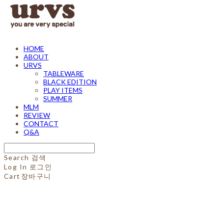
HOME
ABOUT
URVS
TABLEWARE
BLACK EDITION
PLAY ITEMS
SUMMER
MLM
REVIEW
CONTACT
Q&A
Search
검색
Log In
로그인
Cart
장바구니