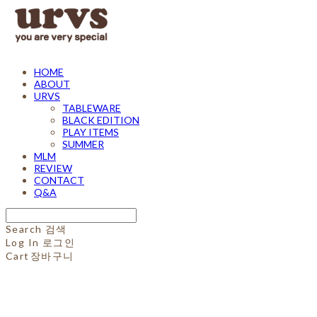
HOME
ABOUT
URVS
TABLEWARE
BLACK EDITION
PLAY ITEMS
SUMMER
MLM
REVIEW
CONTACT
Q&A
Search
검색
Log In
로그인
Cart
장바구니