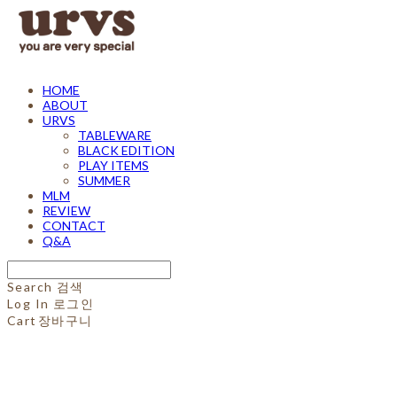
HOME
ABOUT
URVS
TABLEWARE
BLACK EDITION
PLAY ITEMS
SUMMER
MLM
REVIEW
CONTACT
Q&A
Search
검색
Log In
로그인
Cart
장바구니