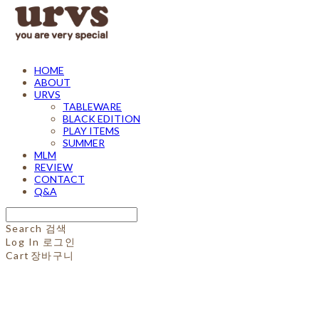
HOME
ABOUT
URVS
TABLEWARE
BLACK EDITION
PLAY ITEMS
SUMMER
MLM
REVIEW
CONTACT
Q&A
Search
검색
Log In
로그인
Cart
장바구니