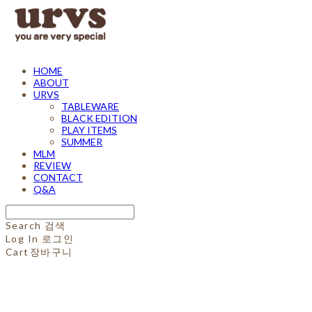
HOME
ABOUT
URVS
TABLEWARE
BLACK EDITION
PLAY ITEMS
SUMMER
MLM
REVIEW
CONTACT
Q&A
Search
검색
Log In
로그인
Cart
장바구니