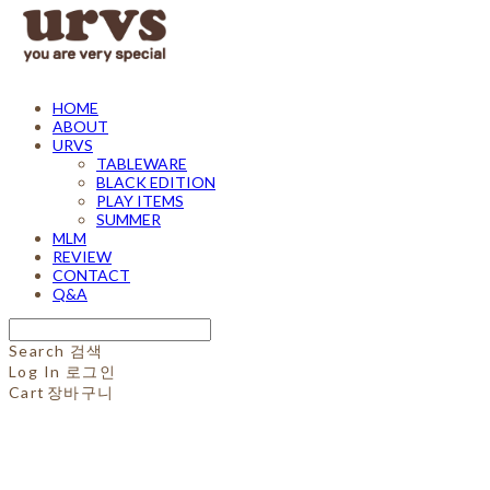
HOME
ABOUT
URVS
TABLEWARE
BLACK EDITION
PLAY ITEMS
SUMMER
MLM
REVIEW
CONTACT
Q&A
Search
검색
Log In
로그인
Cart
장바구니