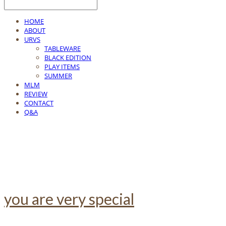
HOME
ABOUT
URVS
TABLEWARE
BLACK EDITION
PLAY ITEMS
SUMMER
MLM
REVIEW
CONTACT
Q&A
you are very special