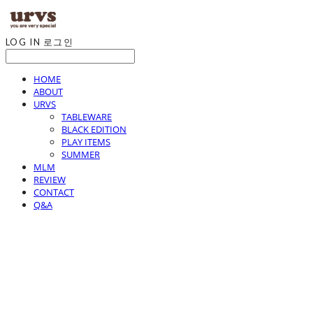
LOG IN
로그인
HOME
ABOUT
URVS
TABLEWARE
BLACK EDITION
PLAY ITEMS
SUMMER
MLM
REVIEW
CONTACT
Q&A