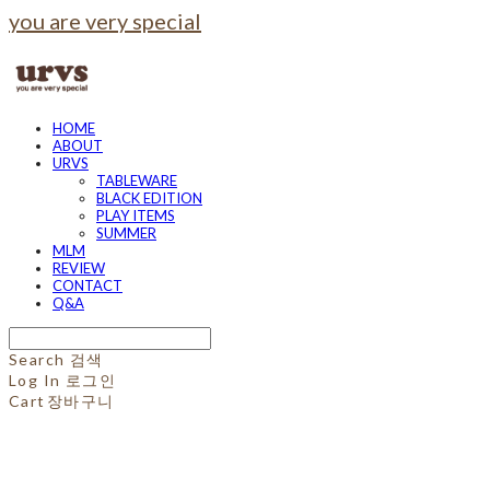
you are very special
HOME
ABOUT
URVS
TABLEWARE
BLACK EDITION
PLAY ITEMS
SUMMER
MLM
REVIEW
CONTACT
Q&A
Search
검색
Log In
로그인
Cart
장바구니