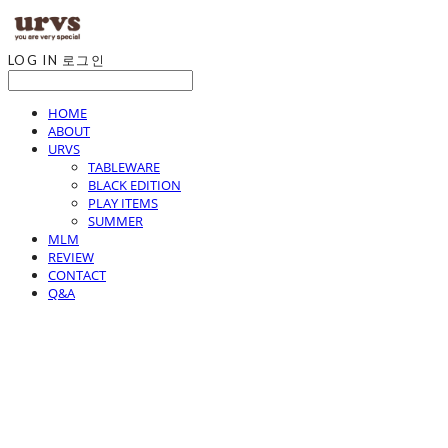
LOG IN
로그인
HOME
ABOUT
URVS
TABLEWARE
BLACK EDITION
PLAY ITEMS
SUMMER
MLM
REVIEW
CONTACT
Q&A