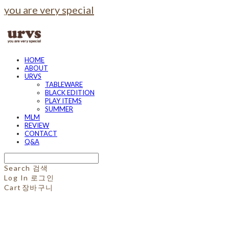
you are very special
HOME
ABOUT
URVS
TABLEWARE
BLACK EDITION
PLAY ITEMS
SUMMER
MLM
REVIEW
CONTACT
Q&A
Search
검색
Log In
로그인
Cart
장바구니