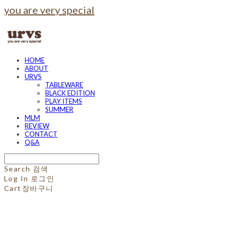
you are very special
HOME
ABOUT
URVS
TABLEWARE
BLACK EDITION
PLAY ITEMS
SUMMER
MLM
REVIEW
CONTACT
Q&A
Search
검색
Log In
로그인
Cart
장바구니