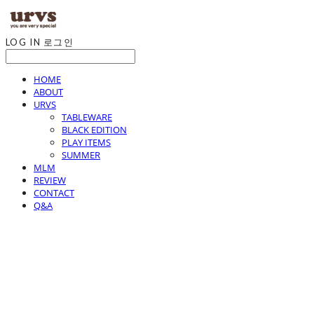
LOG IN
로그인
HOME
ABOUT
URVS
TABLEWARE
BLACK EDITION
PLAY ITEMS
SUMMER
MLM
REVIEW
CONTACT
Q&A