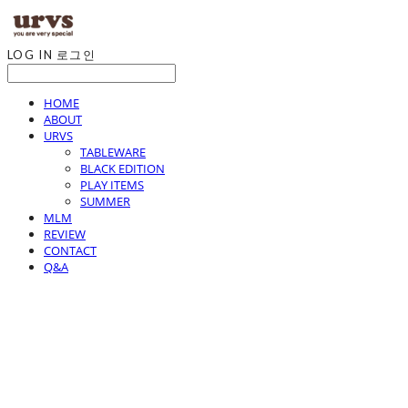
LOG IN
로그인
HOME
ABOUT
URVS
TABLEWARE
BLACK EDITION
PLAY ITEMS
SUMMER
MLM
REVIEW
CONTACT
Q&A