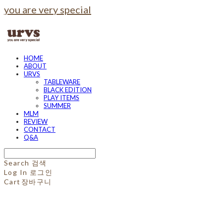
you are very special
HOME
ABOUT
URVS
TABLEWARE
BLACK EDITION
PLAY ITEMS
SUMMER
MLM
REVIEW
CONTACT
Q&A
Search
검색
Log In
로그인
Cart
장바구니