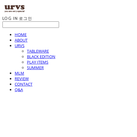
LOG IN
로그인
HOME
ABOUT
URVS
TABLEWARE
BLACK EDITION
PLAY ITEMS
SUMMER
MLM
REVIEW
CONTACT
Q&A