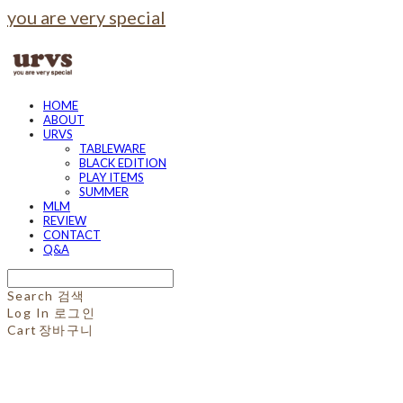
you are very special
HOME
ABOUT
URVS
TABLEWARE
BLACK EDITION
PLAY ITEMS
SUMMER
MLM
REVIEW
CONTACT
Q&A
Search
검색
Log In
로그인
Cart
장바구니