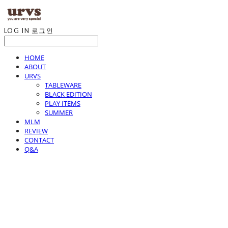
LOG IN
로그인
HOME
ABOUT
URVS
TABLEWARE
BLACK EDITION
PLAY ITEMS
SUMMER
MLM
REVIEW
CONTACT
Q&A