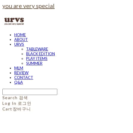
you are very special
HOME
ABOUT
URVS
TABLEWARE
BLACK EDITION
PLAY ITEMS
SUMMER
MLM
REVIEW
CONTACT
Q&A
Search
검색
Log In
로그인
Cart
장바구니