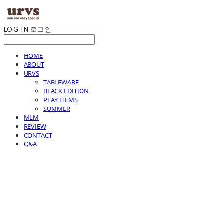
LOG IN
로그인
HOME
ABOUT
URVS
TABLEWARE
BLACK EDITION
PLAY ITEMS
SUMMER
MLM
REVIEW
CONTACT
Q&A