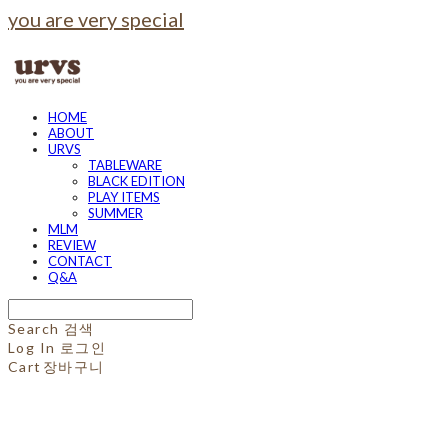
you are very special
HOME
ABOUT
URVS
TABLEWARE
BLACK EDITION
PLAY ITEMS
SUMMER
MLM
REVIEW
CONTACT
Q&A
Search
검색
Log In
로그인
Cart
장바구니