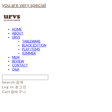
you are very special
HOME
ABOUT
URVS
TABLEWARE
BLACK EDITION
PLAY ITEMS
SUMMER
MLM
REVIEW
CONTACT
Q&A
Search
검색
Log In
로그인
Cart
장바구니