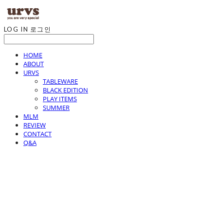
LOG IN
로그인
HOME
ABOUT
URVS
TABLEWARE
BLACK EDITION
PLAY ITEMS
SUMMER
MLM
REVIEW
CONTACT
Q&A