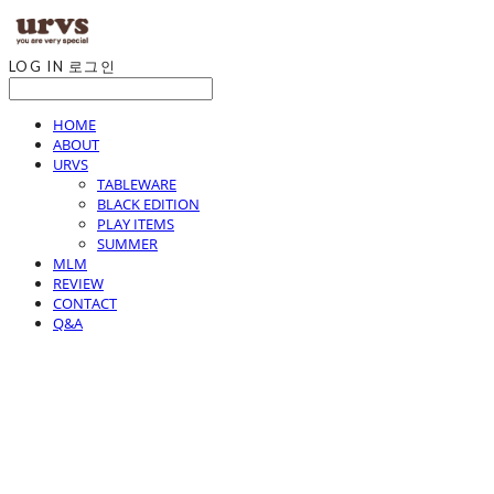
LOG IN
로그인
HOME
ABOUT
URVS
TABLEWARE
BLACK EDITION
PLAY ITEMS
SUMMER
MLM
REVIEW
CONTACT
Q&A