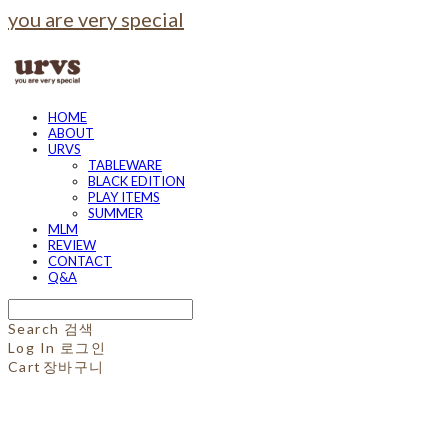
you are very special
HOME
ABOUT
URVS
TABLEWARE
BLACK EDITION
PLAY ITEMS
SUMMER
MLM
REVIEW
CONTACT
Q&A
Search
검색
Log In
로그인
Cart
장바구니