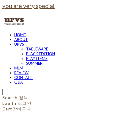
you are very special
HOME
ABOUT
URVS
TABLEWARE
BLACK EDITION
PLAY ITEMS
SUMMER
MLM
REVIEW
CONTACT
Q&A
Search
검색
Log In
로그인
Cart
장바구니