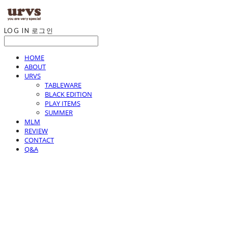
LOG IN
로그인
HOME
ABOUT
URVS
TABLEWARE
BLACK EDITION
PLAY ITEMS
SUMMER
MLM
REVIEW
CONTACT
Q&A