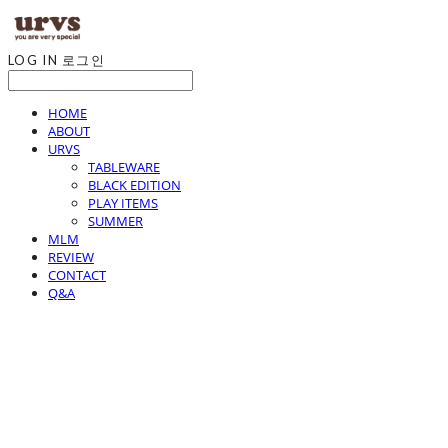
LOG IN
로그인
HOME
ABOUT
URVS
TABLEWARE
BLACK EDITION
PLAY ITEMS
SUMMER
MLM
REVIEW
CONTACT
Q&A