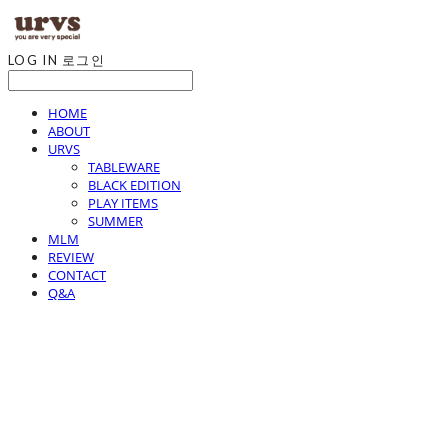
LOG IN
로그인
HOME
ABOUT
URVS
TABLEWARE
BLACK EDITION
PLAY ITEMS
SUMMER
MLM
REVIEW
CONTACT
Q&A