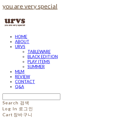
you are very special
HOME
ABOUT
URVS
TABLEWARE
BLACK EDITION
PLAY ITEMS
SUMMER
MLM
REVIEW
CONTACT
Q&A
Search
검색
Log In
로그인
Cart
장바구니