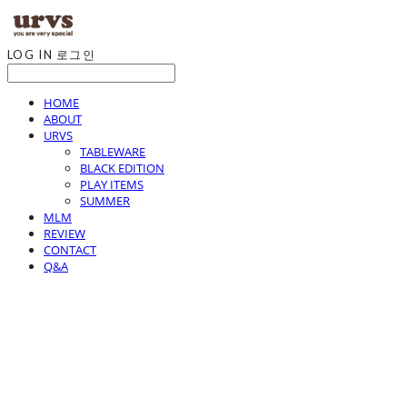
LOG IN
로그인
HOME
ABOUT
URVS
TABLEWARE
BLACK EDITION
PLAY ITEMS
SUMMER
MLM
REVIEW
CONTACT
Q&A