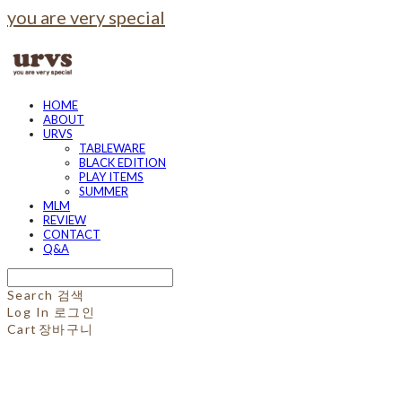
you are very special
HOME
ABOUT
URVS
TABLEWARE
BLACK EDITION
PLAY ITEMS
SUMMER
MLM
REVIEW
CONTACT
Q&A
Search
검색
Log In
로그인
Cart
장바구니