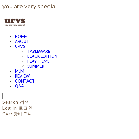
you are very special
HOME
ABOUT
URVS
TABLEWARE
BLACK EDITION
PLAY ITEMS
SUMMER
MLM
REVIEW
CONTACT
Q&A
Search
검색
Log In
로그인
Cart
장바구니