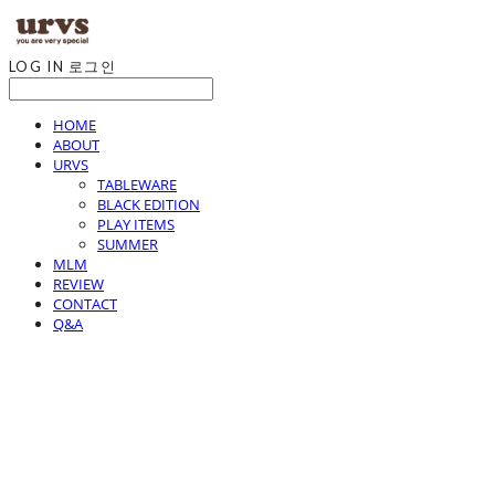
LOG IN
로그인
HOME
ABOUT
URVS
TABLEWARE
BLACK EDITION
PLAY ITEMS
SUMMER
MLM
REVIEW
CONTACT
Q&A