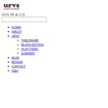
LOG IN
로그인
HOME
ABOUT
URVS
TABLEWARE
BLACK EDITION
PLAY ITEMS
SUMMER
MLM
REVIEW
CONTACT
Q&A