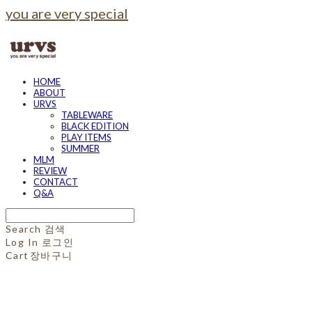
you are very special
HOME
ABOUT
URVS
TABLEWARE
BLACK EDITION
PLAY ITEMS
SUMMER
MLM
REVIEW
CONTACT
Q&A
Search
검색
Log In
로그인
Cart
장바구니