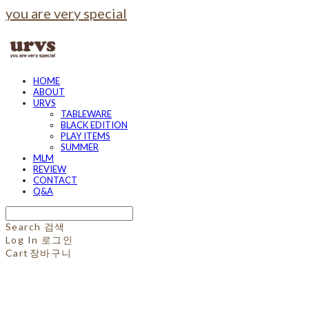
you are very special
HOME
ABOUT
URVS
TABLEWARE
BLACK EDITION
PLAY ITEMS
SUMMER
MLM
REVIEW
CONTACT
Q&A
Search
검색
Log In
로그인
Cart
장바구니