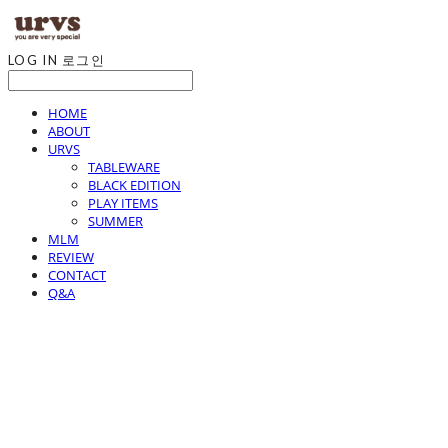
LOG IN
로그인
HOME
ABOUT
URVS
TABLEWARE
BLACK EDITION
PLAY ITEMS
SUMMER
MLM
REVIEW
CONTACT
Q&A