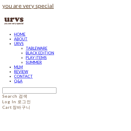
you are very special
HOME
ABOUT
URVS
TABLEWARE
BLACK EDITION
PLAY ITEMS
SUMMER
MLM
REVIEW
CONTACT
Q&A
Search
검색
Log In
로그인
Cart
장바구니