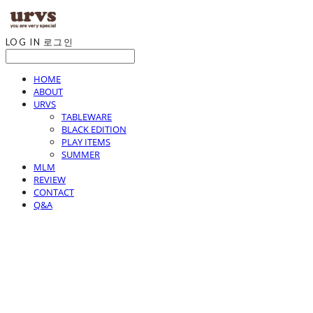
LOG IN
로그인
HOME
ABOUT
URVS
TABLEWARE
BLACK EDITION
PLAY ITEMS
SUMMER
MLM
REVIEW
CONTACT
Q&A