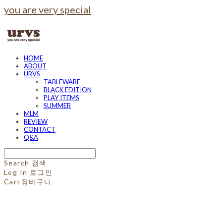
you are very special
HOME
ABOUT
URVS
TABLEWARE
BLACK EDITION
PLAY ITEMS
SUMMER
MLM
REVIEW
CONTACT
Q&A
Search
검색
Log In
로그인
Cart
장바구니