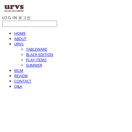
LOG IN
로그인
HOME
ABOUT
URVS
TABLEWARE
BLACK EDITION
PLAY ITEMS
SUMMER
MLM
REVIEW
CONTACT
Q&A