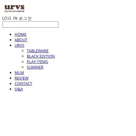
LOG IN
로그인
HOME
ABOUT
URVS
TABLEWARE
BLACK EDITION
PLAY ITEMS
SUMMER
MLM
REVIEW
CONTACT
Q&A