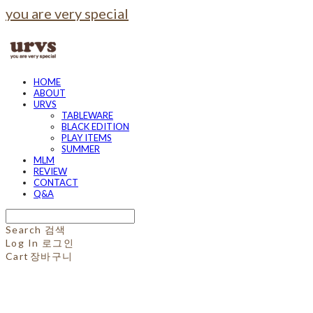
you are very special
HOME
ABOUT
URVS
TABLEWARE
BLACK EDITION
PLAY ITEMS
SUMMER
MLM
REVIEW
CONTACT
Q&A
Search
검색
Log In
로그인
Cart
장바구니