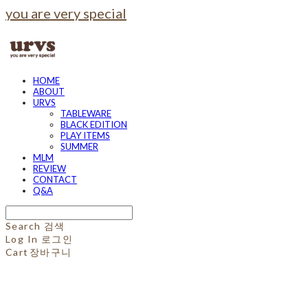
you are very special
HOME
ABOUT
URVS
TABLEWARE
BLACK EDITION
PLAY ITEMS
SUMMER
MLM
REVIEW
CONTACT
Q&A
Search
검색
Log In
로그인
Cart
장바구니