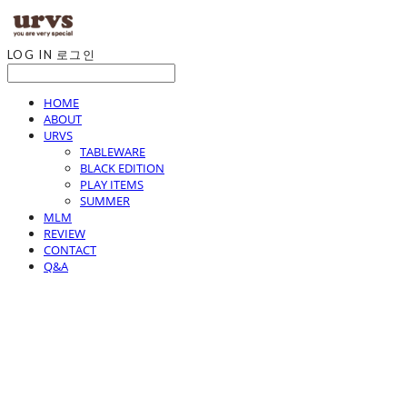
LOG IN
로그인
HOME
ABOUT
URVS
TABLEWARE
BLACK EDITION
PLAY ITEMS
SUMMER
MLM
REVIEW
CONTACT
Q&A