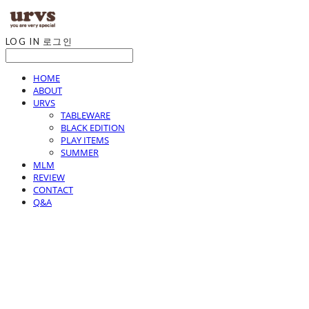
LOG IN
로그인
HOME
ABOUT
URVS
TABLEWARE
BLACK EDITION
PLAY ITEMS
SUMMER
MLM
REVIEW
CONTACT
Q&A