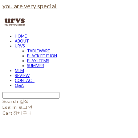
you are very special
HOME
ABOUT
URVS
TABLEWARE
BLACK EDITION
PLAY ITEMS
SUMMER
MLM
REVIEW
CONTACT
Q&A
Search
검색
Log In
로그인
Cart
장바구니