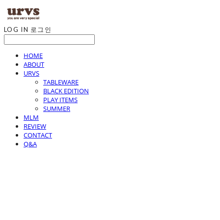
LOG IN
로그인
HOME
ABOUT
URVS
TABLEWARE
BLACK EDITION
PLAY ITEMS
SUMMER
MLM
REVIEW
CONTACT
Q&A