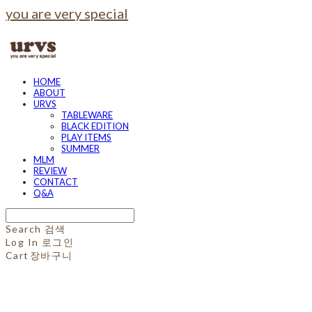
you are very special
HOME
ABOUT
URVS
TABLEWARE
BLACK EDITION
PLAY ITEMS
SUMMER
MLM
REVIEW
CONTACT
Q&A
Search
검색
Log In
로그인
Cart
장바구니