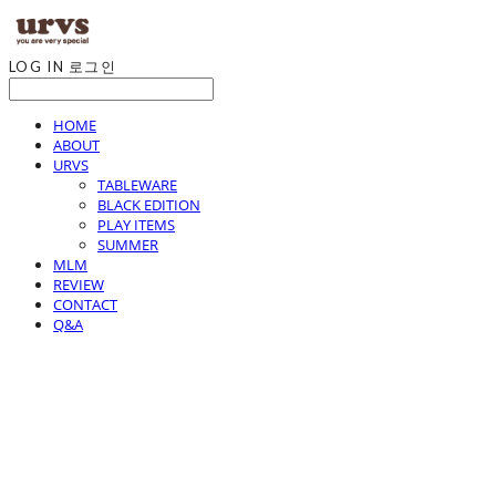
LOG IN
로그인
HOME
ABOUT
URVS
TABLEWARE
BLACK EDITION
PLAY ITEMS
SUMMER
MLM
REVIEW
CONTACT
Q&A