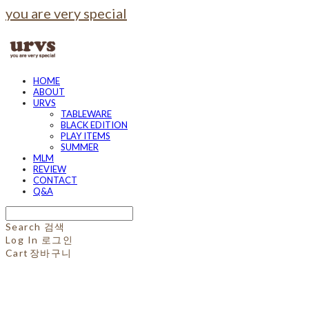
you are very special
HOME
ABOUT
URVS
TABLEWARE
BLACK EDITION
PLAY ITEMS
SUMMER
MLM
REVIEW
CONTACT
Q&A
Search
검색
Log In
로그인
Cart
장바구니