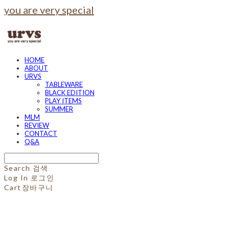
you are very special
HOME
ABOUT
URVS
TABLEWARE
BLACK EDITION
PLAY ITEMS
SUMMER
MLM
REVIEW
CONTACT
Q&A
Search
검색
Log In
로그인
Cart
장바구니