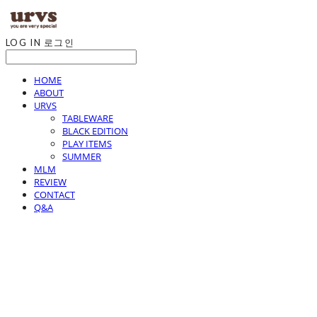
LOG IN
로그인
HOME
ABOUT
URVS
TABLEWARE
BLACK EDITION
PLAY ITEMS
SUMMER
MLM
REVIEW
CONTACT
Q&A