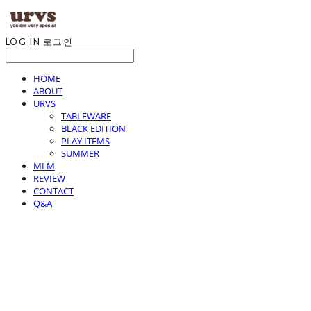
LOG IN
로그인
HOME
ABOUT
URVS
TABLEWARE
BLACK EDITION
PLAY ITEMS
SUMMER
MLM
REVIEW
CONTACT
Q&A