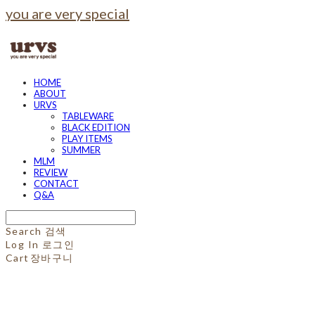
you are very special
HOME
ABOUT
URVS
TABLEWARE
BLACK EDITION
PLAY ITEMS
SUMMER
MLM
REVIEW
CONTACT
Q&A
Search
검색
Log In
로그인
Cart
장바구니