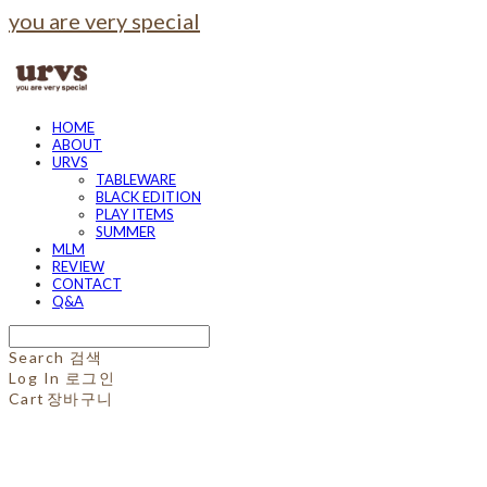
you are very special
HOME
ABOUT
URVS
TABLEWARE
BLACK EDITION
PLAY ITEMS
SUMMER
MLM
REVIEW
CONTACT
Q&A
Search
검색
Log In
로그인
Cart
장바구니