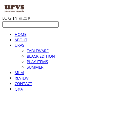
LOG IN
로그인
HOME
ABOUT
URVS
TABLEWARE
BLACK EDITION
PLAY ITEMS
SUMMER
MLM
REVIEW
CONTACT
Q&A