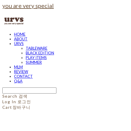
you are very special
HOME
ABOUT
URVS
TABLEWARE
BLACK EDITION
PLAY ITEMS
SUMMER
MLM
REVIEW
CONTACT
Q&A
Search
검색
Log In
로그인
Cart
장바구니