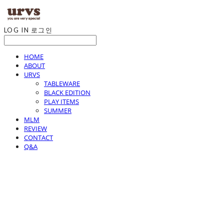
LOG IN
로그인
HOME
ABOUT
URVS
TABLEWARE
BLACK EDITION
PLAY ITEMS
SUMMER
MLM
REVIEW
CONTACT
Q&A