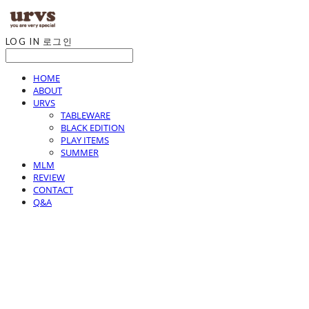
LOG IN
로그인
HOME
ABOUT
URVS
TABLEWARE
BLACK EDITION
PLAY ITEMS
SUMMER
MLM
REVIEW
CONTACT
Q&A