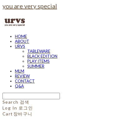
you are very special
HOME
ABOUT
URVS
TABLEWARE
BLACK EDITION
PLAY ITEMS
SUMMER
MLM
REVIEW
CONTACT
Q&A
Search
검색
Log In
로그인
Cart
장바구니