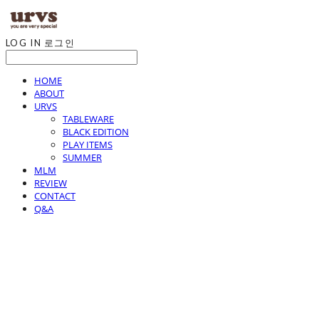
LOG IN
로그인
HOME
ABOUT
URVS
TABLEWARE
BLACK EDITION
PLAY ITEMS
SUMMER
MLM
REVIEW
CONTACT
Q&A