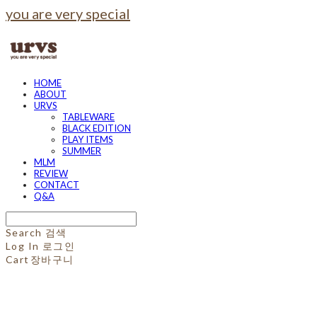
you are very special
HOME
ABOUT
URVS
TABLEWARE
BLACK EDITION
PLAY ITEMS
SUMMER
MLM
REVIEW
CONTACT
Q&A
Search
검색
Log In
로그인
Cart
장바구니