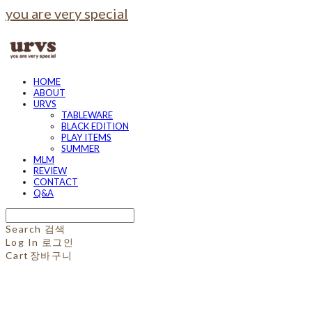
you are very special
HOME
ABOUT
URVS
TABLEWARE
BLACK EDITION
PLAY ITEMS
SUMMER
MLM
REVIEW
CONTACT
Q&A
Search
검색
Log In
로그인
Cart
장바구니