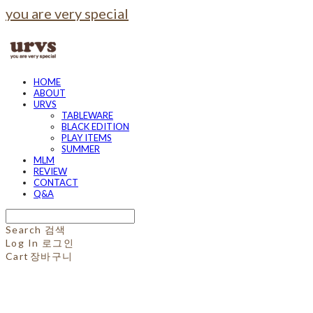
you are very special
HOME
ABOUT
URVS
TABLEWARE
BLACK EDITION
PLAY ITEMS
SUMMER
MLM
REVIEW
CONTACT
Q&A
Search
검색
Log In
로그인
Cart
장바구니