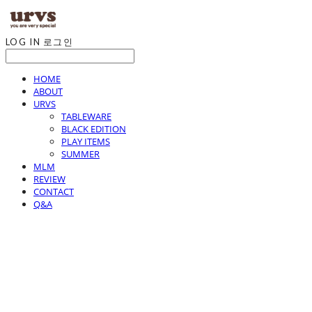
LOG IN
로그인
HOME
ABOUT
URVS
TABLEWARE
BLACK EDITION
PLAY ITEMS
SUMMER
MLM
REVIEW
CONTACT
Q&A