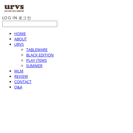
LOG IN
로그인
HOME
ABOUT
URVS
TABLEWARE
BLACK EDITION
PLAY ITEMS
SUMMER
MLM
REVIEW
CONTACT
Q&A