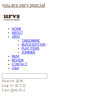
you are very special
HOME
ABOUT
URVS
TABLEWARE
BLACK EDITION
PLAY ITEMS
SUMMER
MLM
REVIEW
CONTACT
Q&A
Search
검색
Log In
로그인
Cart
장바구니