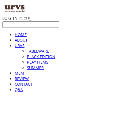
LOG IN
로그인
HOME
ABOUT
URVS
TABLEWARE
BLACK EDITION
PLAY ITEMS
SUMMER
MLM
REVIEW
CONTACT
Q&A