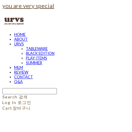
you are very special
HOME
ABOUT
URVS
TABLEWARE
BLACK EDITION
PLAY ITEMS
SUMMER
MLM
REVIEW
CONTACT
Q&A
Search
검색
Log In
로그인
Cart
장바구니