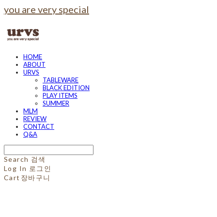
you are very special
HOME
ABOUT
URVS
TABLEWARE
BLACK EDITION
PLAY ITEMS
SUMMER
MLM
REVIEW
CONTACT
Q&A
Search
검색
Log In
로그인
Cart
장바구니