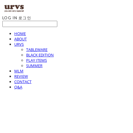
LOG IN
로그인
HOME
ABOUT
URVS
TABLEWARE
BLACK EDITION
PLAY ITEMS
SUMMER
MLM
REVIEW
CONTACT
Q&A