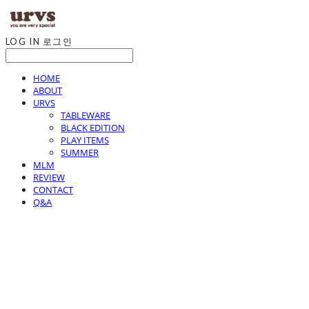
LOG IN
로그인
HOME
ABOUT
URVS
TABLEWARE
BLACK EDITION
PLAY ITEMS
SUMMER
MLM
REVIEW
CONTACT
Q&A