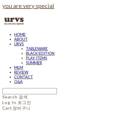
you are very special
HOME
ABOUT
URVS
TABLEWARE
BLACK EDITION
PLAY ITEMS
SUMMER
MLM
REVIEW
CONTACT
Q&A
Search
검색
Log In
로그인
Cart
장바구니