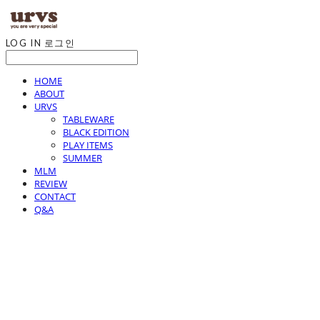
LOG IN
로그인
HOME
ABOUT
URVS
TABLEWARE
BLACK EDITION
PLAY ITEMS
SUMMER
MLM
REVIEW
CONTACT
Q&A