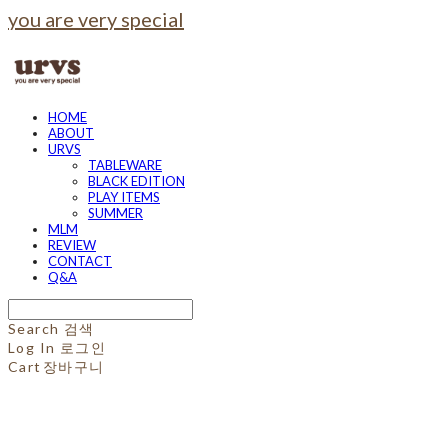
you are very special
HOME
ABOUT
URVS
TABLEWARE
BLACK EDITION
PLAY ITEMS
SUMMER
MLM
REVIEW
CONTACT
Q&A
Search
검색
Log In
로그인
Cart
장바구니