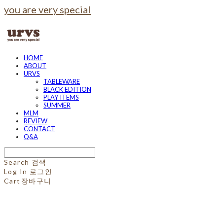
you are very special
HOME
ABOUT
URVS
TABLEWARE
BLACK EDITION
PLAY ITEMS
SUMMER
MLM
REVIEW
CONTACT
Q&A
Search
검색
Log In
로그인
Cart
장바구니