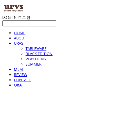
LOG IN
로그인
HOME
ABOUT
URVS
TABLEWARE
BLACK EDITION
PLAY ITEMS
SUMMER
MLM
REVIEW
CONTACT
Q&A