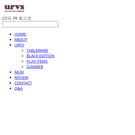
LOG IN
로그인
HOME
ABOUT
URVS
TABLEWARE
BLACK EDITION
PLAY ITEMS
SUMMER
MLM
REVIEW
CONTACT
Q&A