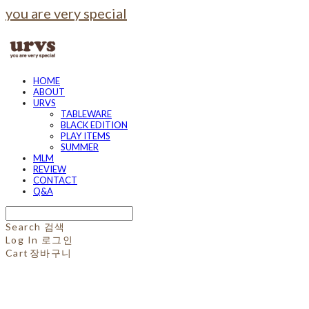
you are very special
HOME
ABOUT
URVS
TABLEWARE
BLACK EDITION
PLAY ITEMS
SUMMER
MLM
REVIEW
CONTACT
Q&A
Search
검색
Log In
로그인
Cart
장바구니