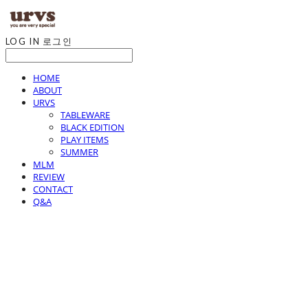
LOG IN
로그인
HOME
ABOUT
URVS
TABLEWARE
BLACK EDITION
PLAY ITEMS
SUMMER
MLM
REVIEW
CONTACT
Q&A