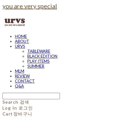
you are very special
HOME
ABOUT
URVS
TABLEWARE
BLACK EDITION
PLAY ITEMS
SUMMER
MLM
REVIEW
CONTACT
Q&A
Search
검색
Log In
로그인
Cart
장바구니