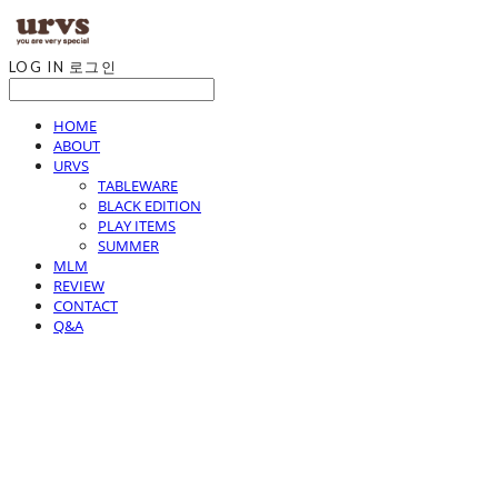
LOG IN
로그인
HOME
ABOUT
URVS
TABLEWARE
BLACK EDITION
PLAY ITEMS
SUMMER
MLM
REVIEW
CONTACT
Q&A