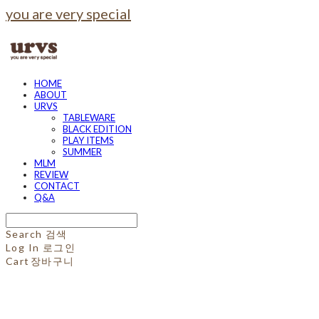
you are very special
HOME
ABOUT
URVS
TABLEWARE
BLACK EDITION
PLAY ITEMS
SUMMER
MLM
REVIEW
CONTACT
Q&A
Search
검색
Log In
로그인
Cart
장바구니