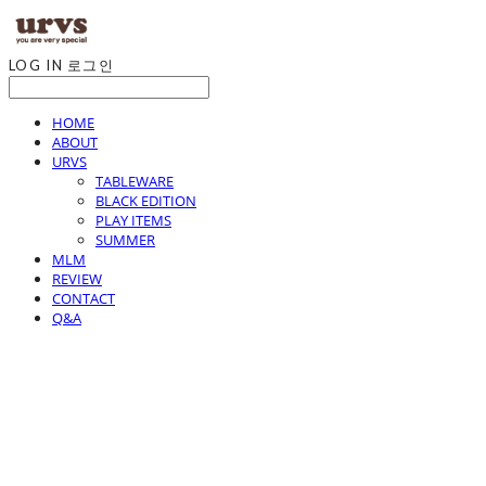
LOG IN
로그인
HOME
ABOUT
URVS
TABLEWARE
BLACK EDITION
PLAY ITEMS
SUMMER
MLM
REVIEW
CONTACT
Q&A