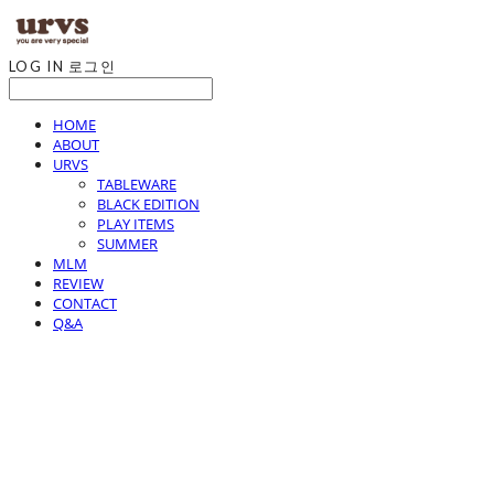
LOG IN
로그인
HOME
ABOUT
URVS
TABLEWARE
BLACK EDITION
PLAY ITEMS
SUMMER
MLM
REVIEW
CONTACT
Q&A