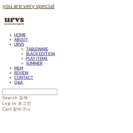
you are very special
HOME
ABOUT
URVS
TABLEWARE
BLACK EDITION
PLAY ITEMS
SUMMER
MLM
REVIEW
CONTACT
Q&A
Search
검색
Log In
로그인
Cart
장바구니