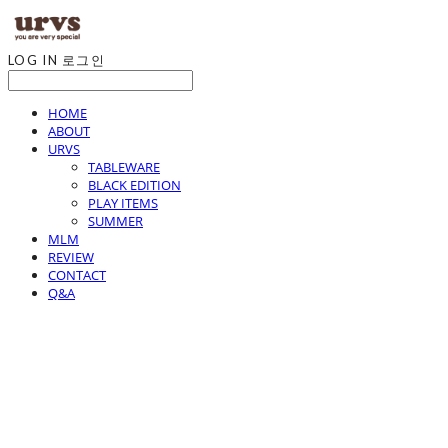
LOG IN
로그인
HOME
ABOUT
URVS
TABLEWARE
BLACK EDITION
PLAY ITEMS
SUMMER
MLM
REVIEW
CONTACT
Q&A