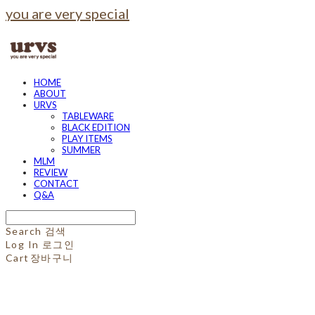
you are very special
HOME
ABOUT
URVS
TABLEWARE
BLACK EDITION
PLAY ITEMS
SUMMER
MLM
REVIEW
CONTACT
Q&A
Search
검색
Log In
로그인
Cart
장바구니