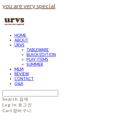
you are very special
HOME
ABOUT
URVS
TABLEWARE
BLACK EDITION
PLAY ITEMS
SUMMER
MLM
REVIEW
CONTACT
Q&A
Search
검색
Log In
로그인
Cart
장바구니