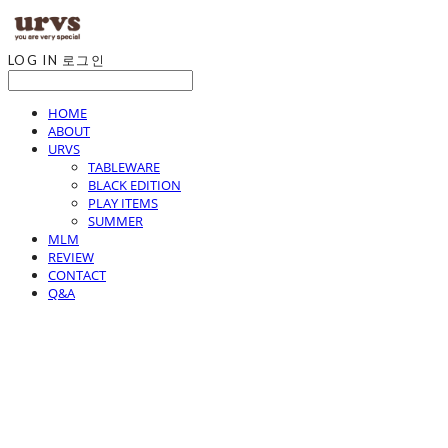
LOG IN
로그인
HOME
ABOUT
URVS
TABLEWARE
BLACK EDITION
PLAY ITEMS
SUMMER
MLM
REVIEW
CONTACT
Q&A