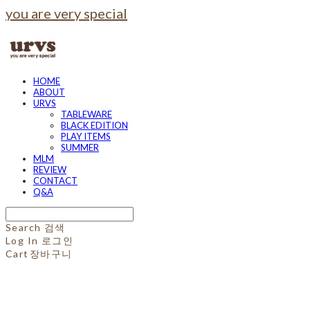
you are very special
HOME
ABOUT
URVS
TABLEWARE
BLACK EDITION
PLAY ITEMS
SUMMER
MLM
REVIEW
CONTACT
Q&A
Search
검색
Log In
로그인
Cart
장바구니