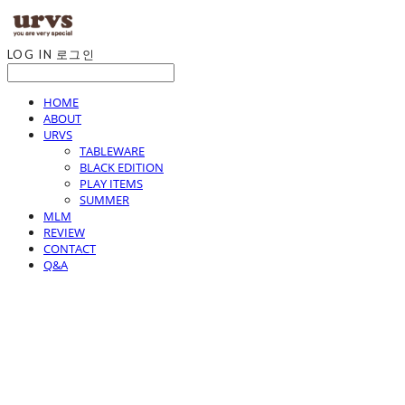
LOG IN
로그인
HOME
ABOUT
URVS
TABLEWARE
BLACK EDITION
PLAY ITEMS
SUMMER
MLM
REVIEW
CONTACT
Q&A