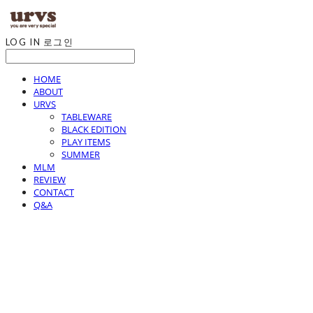
LOG IN
로그인
HOME
ABOUT
URVS
TABLEWARE
BLACK EDITION
PLAY ITEMS
SUMMER
MLM
REVIEW
CONTACT
Q&A