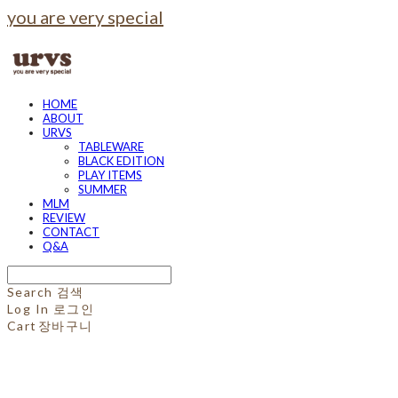
you are very special
HOME
ABOUT
URVS
TABLEWARE
BLACK EDITION
PLAY ITEMS
SUMMER
MLM
REVIEW
CONTACT
Q&A
Search
검색
Log In
로그인
Cart
장바구니