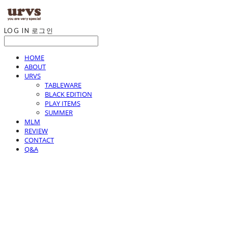
LOG IN
로그인
HOME
ABOUT
URVS
TABLEWARE
BLACK EDITION
PLAY ITEMS
SUMMER
MLM
REVIEW
CONTACT
Q&A